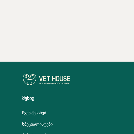
ᲛᲔᲜᲘᲣ
ᲩᲕᲔᲜ ᲨᲔᲡᲐᲮᲔᲑ
ᲡᲞᲔᲪᲘᲐᲚᲘᲡᲢᲔᲑᲘ