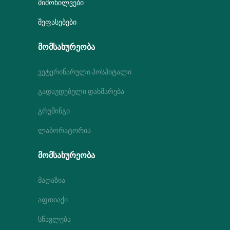
ᲛᲘᲛᲝᲮᲘᲚᲕᲔᲑᲘ
ᲨᲔᲤᲐᲡᲔᲑᲔᲑᲘ
ᲛᲝᲛᲡᲐᲮᲣᲠᲔᲝᲑᲐ
ვეტერინარული ჰოსპიტალი
გადაუდებელი დახმარება
გრუმინგი
ლაბორატორია
ᲛᲝᲛᲡᲐᲮᲣᲠᲔᲝᲑᲐ
მაღაზია
აფთიაქი
სწავლება