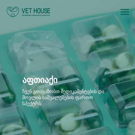
აფთიაქი
ჩვენ გთავაზობთ მედიკამენტების და
მოვლის საშუალებების ფართო
სპექტრს